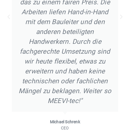
u einem fairen Preis. Die
Miete
iten liefen Hand-in-Hand
Abrechnu
 dem Bauleiter und den
korre
anderen beteiligten
Zusam
ndwerkern. Durch die
freun
gerechte Umsetzung sind
 heute flexibel, etwas zu
eitern und haben keine
Gesch
nischen oder fachlichen
l zu beklagen. Weiter so
MEEVI-tec!"
Michael Schrenk
CEO