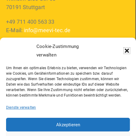
70191 Stuttgart
+49 711 400 563 33
E-Mail:
info@meevi-tec.de
Cookie-Zustimmung
verwalten
Support
Um Ihnen ein optimales Erlebnis zu bieten, verwenden wir Technologien
Notfallnummer: +49 711 400 563 45
wie Cookies, um Geräteinformationen zu speichern bzw. darauf
zuzugreifen. Wenn Sie diesen Technologien zustimmen, können wir
Fernwartung anfordern
Daten wie das Surfverhalten oder eindeutige IDs auf dieser Website
verarbeiten. Wenn Sie Ihre Zustimmung nicht erteilen oder zurückziehen,
können bestimmte Merkmale und Funktionen beeinträchtigt werden.
Rechtliches
Dienste verwalten
Akzeptieren
AGB
Impressum