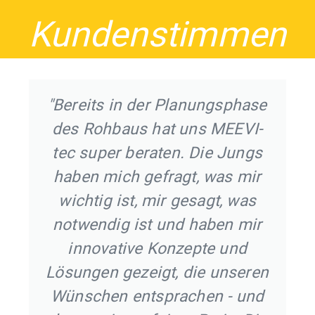
Kundenstimmen
its in der Planungsphase
"MEEV
Rohbaus hat uns MEEVI-
wenigen 
super beraten. Die Jungs
rea
n mich gefragt, was mir
erreich
htig ist, mir gesagt, was
wurden b
endig ist und haben mir
zuverlä
novative Konzepte und
Übergabe
gen gezeigt, die unseren
die komp
chen entsprachen - und
Termin